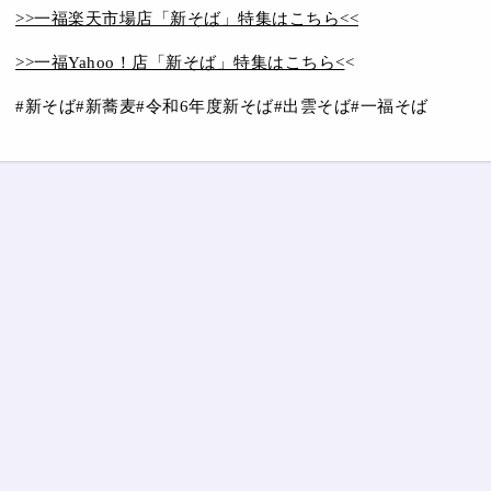
>>一福楽天市場店「新そば」特集はこちら<<
>>一福Yahoo！店「新そば」特集はこちら<
<
#新そば#新蕎麦#令和6年度新そば#出雲そば#一福そば