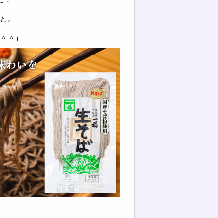
と。
＾＾）